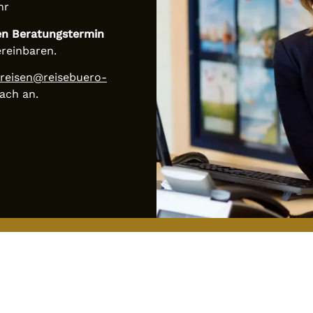
hr
en Beratungstermin
ereinbaren.
reisen@reisebuero-
ach an.